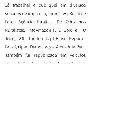
Já trabalhei e publiquei em diversos
veículos de imprensa, entre eles: Brasil de
Fato, Agência Pública, De Olho nos
Ruralistas, InfoAmazonia, O Joio e O
Trigo, UOL, The Intercept Brasil, Repórter
Brasil, Open Democracy e Amazônia Real.
Também fui republicada em veículos
como Folha de S. Paulo, Revista Exame,
Revista Lento, Carta Capital e El País
Brasil.
Fui finalista ou menção honrosa em
diferentes prêmios de jornalismo, e
ganhadora do Prêmio Marc Ferrez de
Fotografia da FUNARTE em 2021, com o